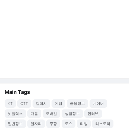
Main Tags
KT
OTT
갤럭시
게임
금융정보
네이버
넷플릭스
다음
모바일
생활정보
인터넷
일반정보
일자리
쿠팡
토스
티빙
티스토리