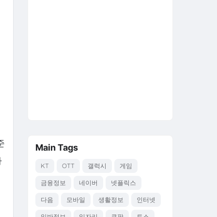
분
준
Main Tags
까
KT
OTT
갤럭시
게임
금융정보
네이버
넷플릭스
다음
모바일
생활정보
인터넷
일반정보
일자리
쿠팡
토스