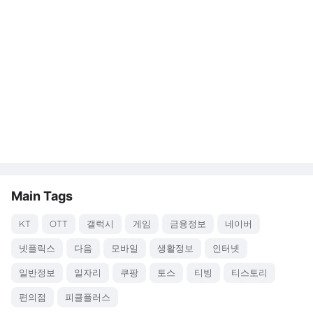
Main Tags
KT
OTT
갤럭시
게임
금융정보
네이버
넷플릭스
다음
모바일
생활정보
인터넷
일반정보
일자리
쿠팡
토스
티빙
티스토리
편의점
피클플러스