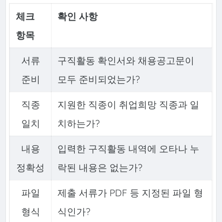
체크
확인 사항
항목
서류
구직활동 확인서와 채용공고문이
준비
모두 준비되었는가?
직종
지원한 직종이 취업희망 직종과 일
일치
치하는가?
내용
입력한 구직활동 내역에 오타나 누
정확성
락된 내용은 없는가?
파일
제출 서류가 PDF 등 지정된 파일 형
형식
식인가?