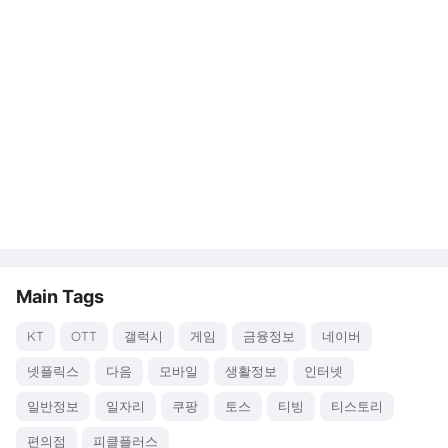
Main Tags
KT
OTT
갤럭시
게임
금융정보
네이버
넷플릭스
다음
모바일
생활정보
인터넷
일반정보
일자리
쿠팡
토스
티빙
티스토리
편의점
피클플러스